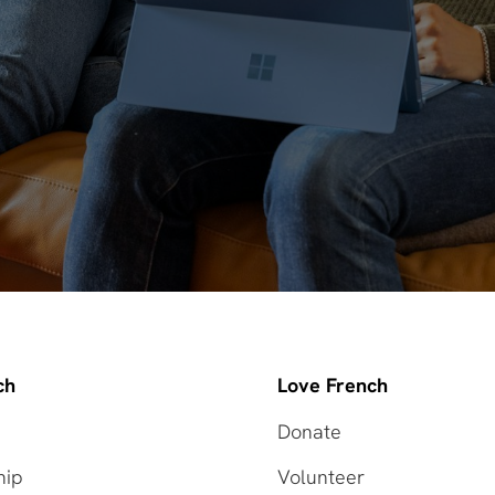
ch
Love French
Donate
hip
Volunteer