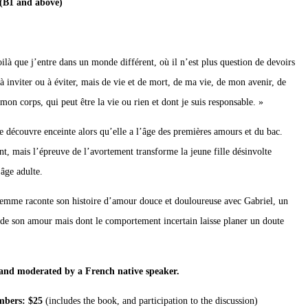
(B1 and above)
oilà que j’entre dans un monde différent, où il n’est plus question de devoirs
s à inviter ou à éviter, mais de vie et de mort, de ma vie, de mon avenir, de
mon corps, qui peut être la vie ou rien et dont je suis responsable. »
e découvre enceinte alors qu’elle a l’âge des premières amours et du bac.
nt, mais l’épreuve de l’avortement transforme la jeune fille désinvolte
’âge adulte.
emme raconte son histoire d’amour douce et douloureuse avec Gabriel, un
 de son amour mais dont le comportement incertain laisse planer un doute
h and moderated by a French native speaker.
mbers: $25
(includes the book, and participation to the discussion)