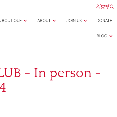
A BOUTIQUE
ABOUT
JOIN US
DONATE
BLOG
UB - In person -
4