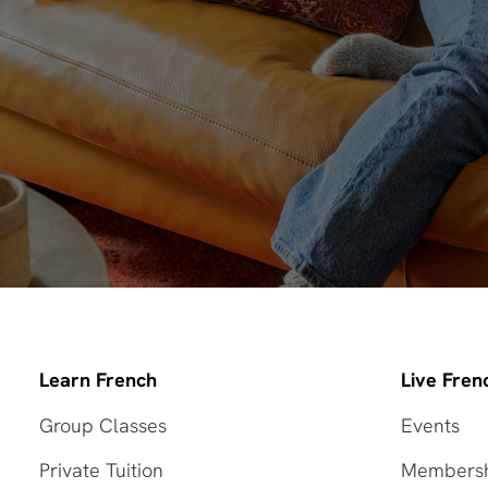
Learn French
Live Fren
Group Classes
Events
Private Tuition
Members